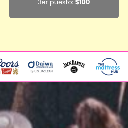
3er puesto:
$100