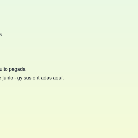
s
ulto pagada
 junio -
g
y sus entradas
aquí
.