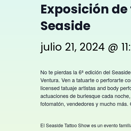
Exposición de 
Seaside
julio 21, 2024 @ 1
No te pierdas la 6ª edición del Seaside
Ventura.
​
Ven a tatuarte o perforarte co
l
icensed
tatuaje
artistas
a
nd b
ody
perf
actuaciones de burlesque cada noche, z
fotomatón, vendedores y mucho más. 
El Seaside Tattoo Show es un evento famil