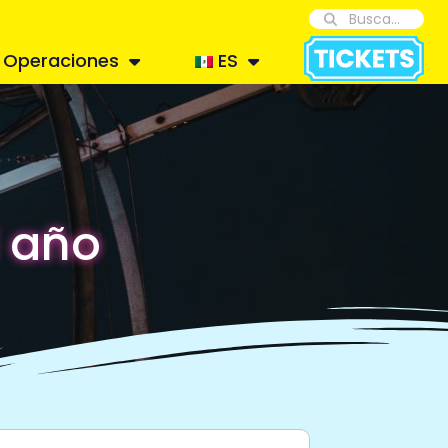
Operaciones
ES
l año