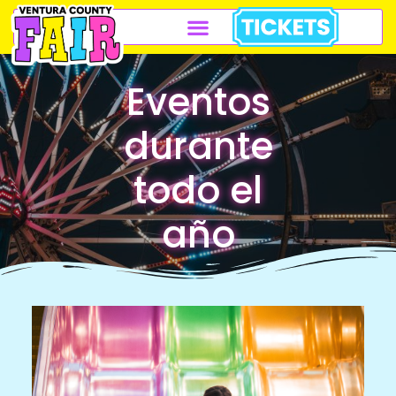
Eventos
durante
todo el
año