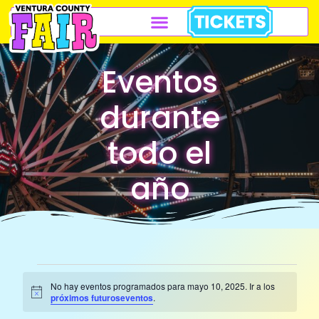
Eventos
durante
todo el
año
No hay eventos programados para mayo 10, 2025. Ir a los
Aviso
próximos futuroseventos
.