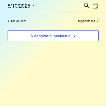
Búsq
Nav
5/10/2025
Buscar
Día
Seleccionar
de
y
fecha.
vis
Día anterior
Siguiente día
nave
de
Suscribirse al calendario
Eve
de
vistas
de
Event