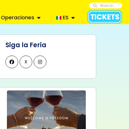
Operaciones
ES
Siga la Feria
X
eda
gación
s
ció
o